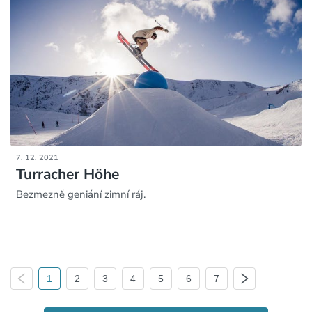
7. 12. 2021
Turracher Höhe
Bezmezně geniání zimní ráj.
1
2
3
4
5
6
7