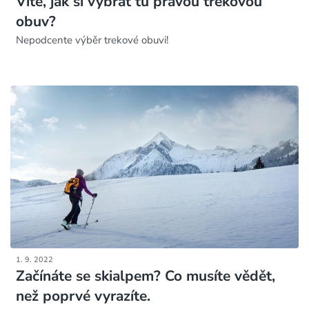
Víte, jak si vybrat tu pravou trekovou
obuv?
Nepodcente výběr trekové obuvi!
1. 9. 2022
Začínáte se skialpem? Co musíte vědět,
než poprvé vyrazíte.