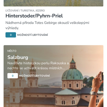
LYŽOVÁNÍ / TURISTIKA,
JEZERO
Hinterstoder/Pyhrn-Priel
Nádherná příroda Totes Gebirge okouzlí velkolepými
výhledy.
0
MOŽNOSTÍ UBYTOVÁNÍ
MĚSTO
Salzburg
Navštivte historickou perlu Rakouska a
nechte se uchvátit krásou místních
památek.
0
MOŽNOSTÍ UBYTOVÁNÍ