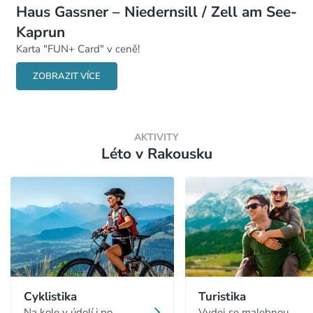
Haus Gassner – Niedernsill / Zell am See-
Kaprun
Karta "FUN+ Card" v ceně!
ZOBRAZIT VÍCE
AKTIVITY
Léto v Rakousku
Cyklistika
Turistika
Na kole v údolí i po
Vydej se malebnou