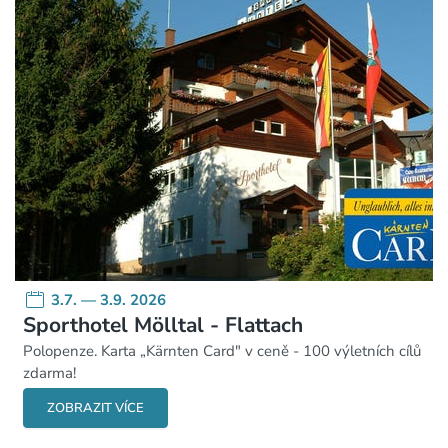
3.7. — 3.9. 2026
Sporthotel Mölltal - Flattach
Polopenze. Karta „Kärnten Card" v ceně - 100 výletních cílů
zdarma!
ZOBRAZIT VÍCE