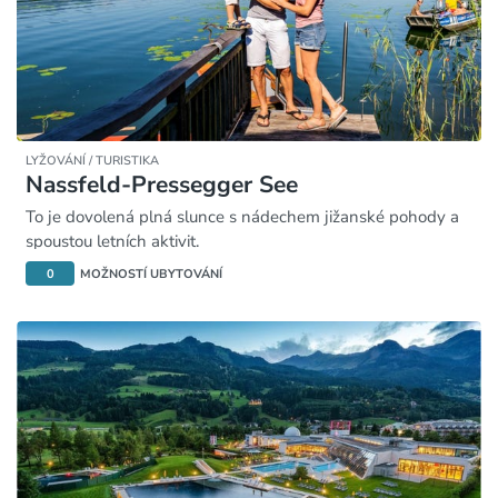
LYŽOVÁNÍ / TURISTIKA
Nassfeld-Pressegger See
To je dovolená plná slunce s nádechem jižanské pohody a
spoustou letních aktivit.
0
MOŽNOSTÍ UBYTOVÁNÍ