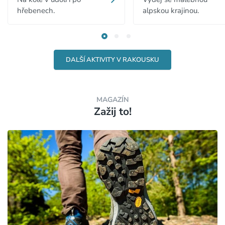
hřebenech.
alpskou krajinou.
DALŠÍ AKTIVITY V RAKOUSKU
MAGAZÍN
Zažij to!