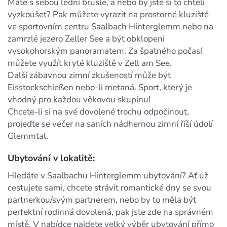
Máte s sebou lední brusle, a nebo by jste si to chtěli
vyzkoušet? Pak můžete vyrazit na prostorné kluziště
ve sportovním centru Saalbach Hinterglemm nebo na
zamrzlé jezero Zeller See a být obklopeni
vysokohorským panoramatem. Za špatného počasí
můžete využít kryté kluziště v Zell am See.
Další zábavnou zimní zkušeností může být
Eisstockschießen nebo-li metaná. Sport, který je
vhodný pro každou věkovou skupinu!
Chcete-li si na své dovolené trochu odpočinout,
projeďte se večer na saních nádhernou zimní říší údolí
Glemmtal.
Ubytování v lokalitě:
Hledáte v Saalbachu Hinterglemm ubytování? Ať už
cestujete sami, chcete strávit romantické dny se svou
partnerkou/svým partnerem, nebo by to měla být
perfektní rodinná dovolená, pak jste zde na správném
místě. V nabídce najdete velký výběr ubytování přímo