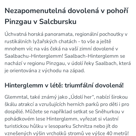
Nezapomenutelná dovolená v pohoří
Pinzgau v Salcbursku
Úchvatná horská panoramata, regionální pochoutky v
rustikálních lyžařských chatách - to vše a ještě
mnohem víc na vás čeká na vaší zimní dovolené v
Saalbachu-Hinterglemm! Saalbach-Hinterglemm se
nachází v regionu Pinzgau, v údolí řeky Saalbach, která
je orientována z východu na západ.
Hinterglemm v létě: triumfální dovolená!
Glemmtal, také známý jako „Údolí her“, nabízí širokou
škálu atrakcí a vzrušujících herních parků pro děti i pro
dospělé. Můžete se například setkat se Sněhurkou v
pohádkovém lese Hinterglemm, vyřezat si vlastní
turistickou hůlku v lesoparku Schnitza nebo jít do
vznešených výšin vrcholků stromů ve výšce 40 metrů!