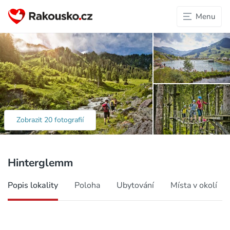
Menu
Chceš dostávat zajímavé tipy na
aktivity a ubytování v Rakousku?
Zobrazit 20 fotografií
*
ODEBÍRAT
Hinterglemm
Popis lokality
Poloha
Ubytování
Místa v okolí