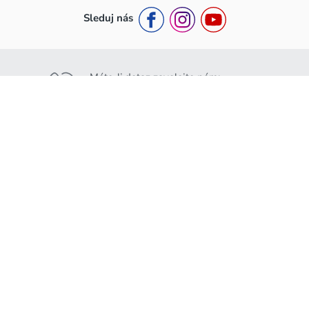
Sleduj nás
Máte-li dotaz zavolejte nám:
+420 776 453 111
Nebo nám napište:
info@rakousko.cz
Rakousko.cz
Pro ubytovatele
O nás
Jak se stát partnerem ?
Kontakty
Partnerská smlouva a podmínky
GDPR
Přihlášení do partnerské zóny
Obchodní podmínky
Podmínky pojištění