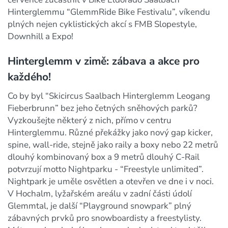
Hinterglemmu “GlemmRide Bike Festivalu”, víkendu
plných nejen cyklistických akcí s FMB Slopestyle,
Downhill a Expo!
Hinterglemm v zimě: zábava a akce pro
každého!
Co by byl “Skicircus Saalbach Hinterglemm Leogang
Fieberbrunn” bez jeho četných sněhových parků?
Vyzkoušejte některý z nich, přímo v centru
Hinterglemmu. Různé překážky jako nový gap kicker,
spine, wall-ride, stejně jako raily a boxy nebo 22 metrů
dlouhý kombinovaný box a 9 metrů dlouhý C-Rail
potvrzují motto Nightparku - “Freestyle unlimited”.
Nightpark je uměle osvětlen a otevřen ve dne i v noci.
V Hochalm, lyžařském areálu v zadní části údolí
Glemmtal, je další “Playground snowpark” plný
zábavných prvků pro snowboardisty a freestylisty.