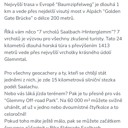
Nejvyšší trasa v Evropě “Baumzipfelweg” je dlouhá 1
km a vede přes nejdelší visutý most v Alpách “Golden
Gate Brücke” o délce 200 metrů.
Říká vám něco “7 vrcholů Saalbach-Hinterglemm”? 7
vrcholů je výzvou pro všechny zkušené turisty. Tato 24
kilometrů dlouhá horská túra s převýšením 1413
metrů vede přes nejvyšší vrcholky krásného údolí
Glemmtal.
Pro všechny geocachery a ty, kteří se chtějí stát
jedněmi z nich, je zde 15 kilometrová silniční stezka
podél Saalachu.
Nebo vás láká jízda terénem? Pak je tu přesně pro vás
“Glemmy Off-road Park”. Na 60 000 m² můžete svižně
uhánět, ať už v jedno nebo dvoumístné čtyřkolce a to
celoročně!
Pokud toho máte ještě málo, pak se můžete začátkem
července zůčastnit v Bike Eldorado Saalbach