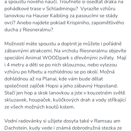
a spoustu nového naučí. Troufnete si osedlat draka na
pohádkové trase v Schladmingu? Vyrazíte vzhůru
lanovkou na Hauser Kaibling za pasoucími se stády
ovcí? Anebo najdete poklad Krispiniho, zapomětlivého
ducha z Riesneralmu?
Možností máte spoustu a doplnit je můžete i pořádně
zábavnými atrakcemi. Na vrcholu Riesneralmu objevíte
speciální Animal WOODpark s dřevěnými zvířaty. Mají
i 4 metry a děti se po nich sklouznou, nebo vylezou
vzhůru po hřbetu a rozhlédnou se po okolí. Možná
dohlédnou až na Planai, kde vám bude dělat
společnost zajíček Hopsi a jeho zábavný Hopsiland.
Stačí jen hop a skok lanovkou a jste v kouzelném světě
skluzavek, houpaček, kuličkových drah a vody stříkající
ze všech možných koutů kolem.
Vodní radovánky si užijete dosyta také v Ramsau am
Dachstein, kudy vede i známá dobrodružná stezka ze