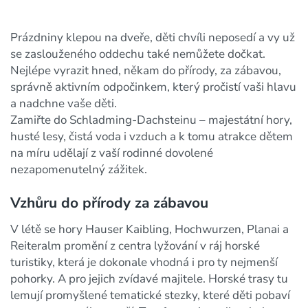
Prázdniny klepou na dveře, děti chvíli neposedí a vy už
se zaslouženého oddechu také nemůžete dočkat.
Nejlépe vyrazit hned, někam do přírody, za zábavou,
správně aktivním odpočinkem, který pročistí vaši hlavu
a nadchne vaše děti.
Zamiřte do Schladming-Dachsteinu – majestátní hory,
husté lesy, čistá voda i vzduch a k tomu atrakce dětem
na míru udělají z vaší rodinné dovolené
nezapomenutelný zážitek.
Vzhůru do přírody za zábavou
V létě se hory Hauser Kaibling, Hochwurzen, Planai a
Reiteralm promění z centra lyžování v ráj horské
turistiky, která je dokonale vhodná i pro ty nejmenší
pohorky. A pro jejich zvídavé majitele. Horské trasy tu
lemují promyšlené tematické stezky, které děti pobaví