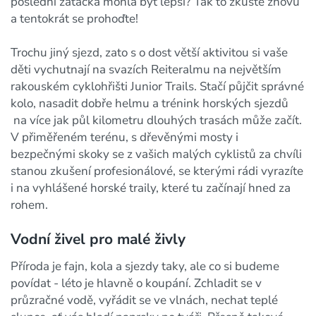
poslední zatáčka mohla být lepší? Tak to zkuste znovu
a tentokrát se prohoďte!
Trochu jiný sjezd, zato s o dost větší aktivitou si vaše
děti vychutnají na svazích Reiteralmu na největším
rakouském cyklohřišti Junior Trails. Stačí půjčit správné
kolo, nasadit dobře helmu a trénink horských sjezdů
na více jak půl kilometru dlouhých trasách může začít.
V přiměřeném terénu, s dřevěnými mosty i
bezpečnými skoky se z vašich malých cyklistů za chvíli
stanou zkušení profesionálové, se kterými rádi vyrazíte
i na vyhlášené horské traily, které tu začínají hned za
rohem.
Vodní živel pro malé živly
Příroda je fajn, kola a sjezdy taky, ale co si budeme
povídat - léto je hlavně o koupání. Zchladit se v
průzračné vodě, vyřádit se ve vlnách, nechat teplé