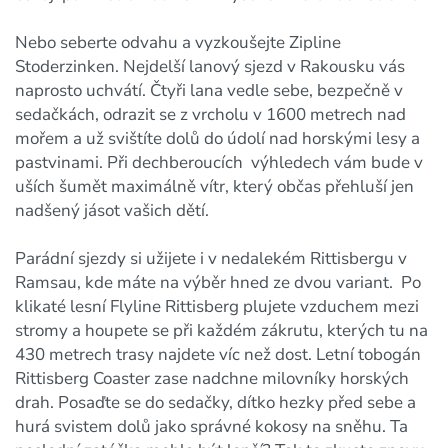
Nebo seberte odvahu a vyzkoušejte Zipline
Stoderzinken. Nejdelší lanový sjezd v Rakousku vás
naprosto uchvátí. Čtyři lana vedle sebe, bezpečně v
sedačkách, odrazit se z vrcholu v 1600 metrech nad
mořem a už svištíte dolů do údolí nad horskými lesy a
pastvinami. Při dechberoucích výhledech vám bude v
uších šumět maximálně vítr, který občas přehluší jen
nadšený jásot vašich dětí.
Parádní sjezdy si užijete i v nedalekém Rittisbergu v
Ramsau, kde máte na výběr hned ze dvou variant. Po
klikaté lesní Flyline Rittisberg plujete vzduchem mezi
stromy a houpete se při každém zákrutu, kterých tu na
430 metrech trasy najdete víc než dost. Letní tobogán
Rittisberg Coaster zase nadchne milovníky horských
drah. Posaďte se do sedačky, dítko hezky před sebe a
hurá svistem dolů jako správné kokosy na sněhu. Ta