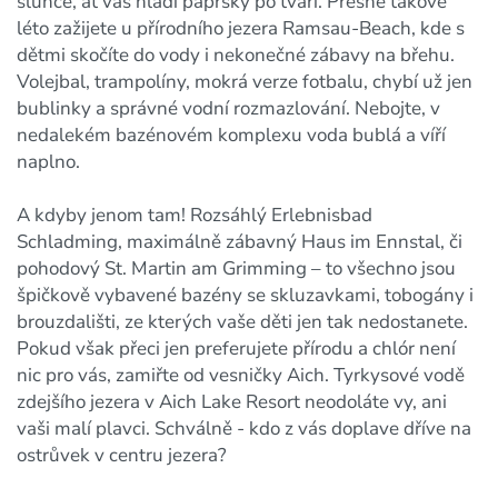
slunce, ať vás hladí paprsky po tváři. Přesně takové
léto zažijete u přírodního jezera Ramsau-Beach, kde s
dětmi skočíte do vody i nekonečné zábavy na břehu.
Volejbal, trampolíny, mokrá verze fotbalu, chybí už jen
bublinky a správné vodní rozmazlování. Nebojte, v
nedalekém bazénovém komplexu voda bublá a víří
naplno.
A kdyby jenom tam! Rozsáhlý Erlebnisbad
Schladming, maximálně zábavný Haus im Ennstal, či
pohodový St. Martin am Grimming – to všechno jsou
špičkově vybavené bazény se skluzavkami, tobogány i
brouzdališti, ze kterých vaše děti jen tak nedostanete.
Pokud však přeci jen preferujete přírodu a chlór není
nic pro vás, zamiřte od vesničky Aich. Tyrkysové vodě
zdejšího jezera v Aich Lake Resort neodoláte vy, ani
vaši malí plavci. Schválně - kdo z vás doplave dříve na
ostrůvek v centru jezera?