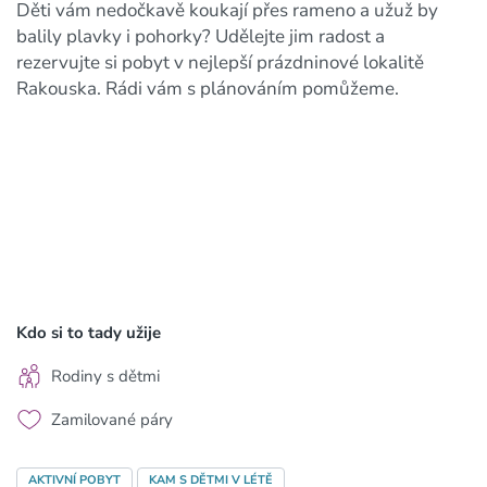
Děti vám nedočkavě koukají přes rameno a užuž by
balily plavky i pohorky? Udělejte jim radost a
rezervujte si pobyt v nejlepší prázdninové lokalitě
Rakouska. Rádi vám s plánováním pomůžeme.
Kdo si to tady užije
Rodiny s dětmi
Zamilované páry
AKTIVNÍ POBYT
KAM S DĚTMI V LÉTĚ