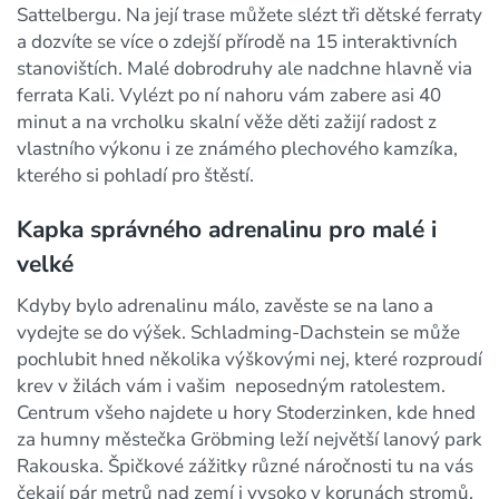
Sattelbergu. Na její trase můžete slézt tři dětské ferraty
a dozvíte se více o zdejší přírodě na 15 interaktivních
stanovištích. Malé dobrodruhy ale nadchne hlavně via
ferrata Kali. Vylézt po ní nahoru vám zabere asi 40
minut a na vrcholku skalní věže děti zažijí radost z
vlastního výkonu i ze známého plechového kamzíka,
kterého si pohladí pro štěstí.
Kapka správného adrenalinu pro malé i
velké
Kdyby bylo adrenalinu málo, zavěste se na lano a
vydejte se do výšek. Schladming-Dachstein se může
pochlubit hned několika výškovými nej, které rozproudí
krev v žilách vám i vašim neposedným ratolestem.
Centrum všeho najdete u hory Stoderzinken, kde hned
za humny městečka Gröbming leží největší lanový park
Rakouska. Špičkové zážitky různé náročnosti tu na vás
čekají pár metrů nad zemí i vysoko v korunách stromů.