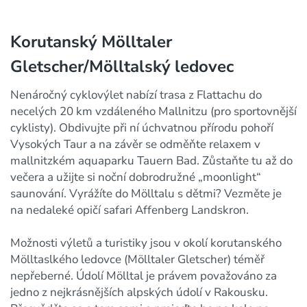
Korutanský Mölltaler
Gletscher/Mölltalský ledovec
Nenáročný cyklovýlet nabízí trasa z Flattachu do
necelých 20 km vzdáleného Mallnitzu (pro sportovnější
cyklisty). Obdivujte při ní úchvatnou přírodu pohoří
Vysokých Taur a na závěr se odměňte relaxem v
mallnitzkém aquaparku Tauern Bad. Zůstaňte tu až do
večera a užijte si noční dobrodružné „moonlight“
saunování. Vyrážíte do Mölltalu s dětmi? Vezměte je
na nedaleké opičí safari Affenberg Landskron.
Možnosti výletů a turistiky jsou v okolí korutanského
Mölltaslkého ledovce (Mölltaler Gletscher) téměř
nepřeberné. Údolí Mölltal je právem považováno za
jedno z nejkrásnějších alpských údolí v Rakousku.