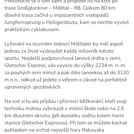
Přesvědčte se o tom sami a projeďte ho na kole po
trase Großglockner – Mölltal – R8. Celkem 80 km
dlouhá trasa začíná u impozantních vodopádů
Jungfernsprung u Heiligenblutu, kam se nechte vyvézt
praktickým cyklobusem.
Lyžování na slunném ledovci Mölltaler by měl aspoň
jednou za život vyzkoušet každý milovník tohoto
sportu. Nejdelší podpovrchová lanová dráha v zemi,
Gletscher Express, vás vyveze do výšky 2234 m. n. m.
za pouhých osm minut a pak dále lanovkou až do 3120
m.n.n., odkud už jedete s větrem o závod na perfektně
upravených sjezdovkách.
Na své si tu ale přijdou i příznivci běžkování, kteří svoji
techniku mohou vybrousit v místní škole nebo na 2,5
km dlouhém okruhu (při dostatku sněhu kolem horní
stanice Gletscher Expressu). Při tom se můžete kochat
pohledem na vrchol nejvyšší hory Rakouska