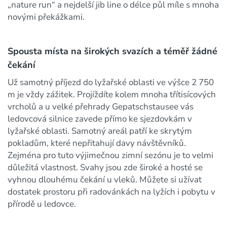
„nature run“ a nejdelší jib line o délce půl míle s mnoha
novými překážkami.
Spousta místa na širokých svazích a téměř žádné
čekání
Už samotný příjezd do lyžařské oblasti ve výšce 2 750
m je vždy zážitek. Projíždíte kolem mnoha třítisícových
vrcholů a u velké přehrady Gepatschstausee vás
ledovcová silnice zavede přímo ke sjezdovkám v
lyžařské oblasti. Samotný areál patří ke skrytým
pokladům, které nepřitahují davy návštěvníků.
Zejména pro tuto výjimečnou zimní sezónu je to velmi
důležitá vlastnost. Svahy jsou zde široké a hosté se
vyhnou dlouhému čekání u vleků. Můžete si užívat
dostatek prostoru při radovánkách na lyžích i pobytu v
přírodě u ledovce.