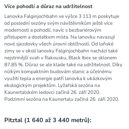
Více pohodlí a důraz na udržitelnost
Lanovka Falginjochbahn ve výšce 3 113 m poskytuje
od poslední sezóny svým návštěvníkům ještě více
modernosti a pohodlí, navíc s bezbariérovým
přístupem a dostatkem místa. Na lanovku navazují
nové sjezdovky všech úrovní obtížnosti. Od loňské
zimy se v okolí lanovky Falginjochbahn nachází také
nejstrmější svah v Rakousku, Black Ibex se sklonem
87,85 %. Důraz se ale klade také na udržitelnost. Díky
nízkým kompaktním budovám stanic a účelnému
využití tepla a energie patří lanovka k ukázkovým
ekologickým projektům. Lyžařská sezóna na
Kaunertalském ledovci začíná 26. září 2020.
Podzimní sezóna na Kaunertalu začíná 26. září 2020.
Pitztal (1 640 až 3 440 metrů):