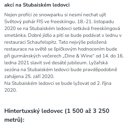
akcí na Stubaiském ledovci
Nejen profíci ze snowparku si nesmí nechat ujít
Světový pohár FIS ve freeskiingu. 18.-21. listopadu
2020 se na Stubaiském ledovci setkává freeskiingová
smetánka. Dobré jídlo a pití se bude podávat v lednu v
restauraci Schaufelspitz. Tato nejvýše položená
restaurace na světě se špičkovým hodnocením bude
při gurmánských večerech „Dine & Wine“ od 14. do 16.
ledna 2021 slavit své desáté jubileum. Lyžařská
sezóna na Stubaiském ledovci bude pravděpodobně
zahájena 25. září 2020.
Na Stubaiském ledovci se bude lyžovat od 2. října
2020.
Hintertuxský ledovec (1 500 až 3 250
metrů):