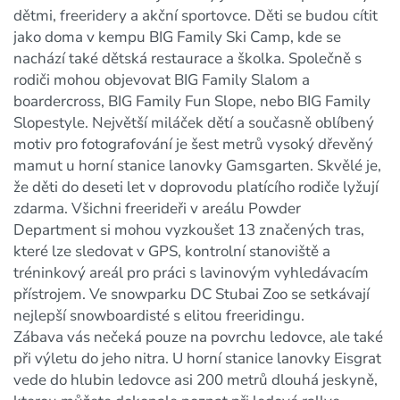
dětmi, freeridery a akční sportovce. Děti se budou cítit
jako doma v kempu BIG Family Ski Camp, kde se
nachází také dětská restaurace a školka. Společně s
rodiči mohou objevovat BIG Family Slalom a
boardercross, BIG Family Fun Slope, nebo BIG Family
Slopestyle. Největší miláček dětí a současně oblíbený
motiv pro fotografování je šest metrů vysoký dřevěný
mamut u horní stanice lanovky Gamsgarten. Skvělé je,
že děti do deseti let v doprovodu platícího rodiče lyžují
zdarma. Všichni freerideři v areálu Powder
Department si mohou vyzkoušet 13 značených tras,
které lze sledovat v GPS, kontrolní stanoviště a
tréninkový areál pro práci s lavinovým vyhledávacím
přístrojem. Ve snowparku DC Stubai Zoo se setkávají
nejlepší snowboardisté s elitou freeridingu.
Zábava vás nečeká pouze na povrchu ledovce, ale také
při výletu do jeho nitra. U horní stanice lanovky Eisgrat
vede do hlubin ledovce asi 200 metrů dlouhá jeskyně,