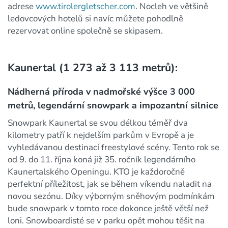
adrese
www.tirolergletscher.com
. Nocleh ve většině
ledovcových hotelů si navíc můžete pohodlně
rezervovat online společně se skipasem.
Kaunertal (1 273 až 3 113 metrů):
Nádherná příroda v nadmořské výšce 3 000
metrů, legendární snowpark a impozantní silnice
Snowpark Kaunertal se svou délkou téměř dva
kilometry patří k nejdelším parkům v Evropě a je
vyhledávanou destinací freestylové scény. Tento rok se
od 9. do 11. října koná již 35. ročník legendárního
Kaunertalského Openingu. KTO je každoročně
perfektní příležitost, jak se během víkendu naladit na
novou sezónu. Díky výborným sněhovým podmínkám
bude snowpark v tomto roce dokonce ještě větší než
loni. Snowboardisté se v parku opět mohou těšit na