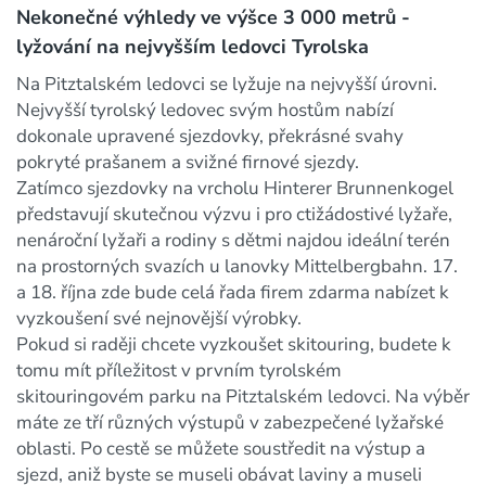
Nekonečné výhledy ve výšce 3 000 metrů -
lyžování na nejvyšším ledovci Tyrolska
Na Pitztalském ledovci se lyžuje na nejvyšší úrovni.
Nejvyšší tyrolský ledovec svým hostům nabízí
dokonale upravené sjezdovky, překrásné svahy
pokryté prašanem a svižné firnové sjezdy.
Zatímco sjezdovky na vrcholu Hinterer Brunnenkogel
představují skutečnou výzvu i pro ctižádostivé lyžaře,
nenároční lyžaři a rodiny s dětmi najdou ideální terén
na prostorných svazích u lanovky Mittelbergbahn. 17.
a 18. října zde bude celá řada firem zdarma nabízet k
vyzkoušení své nejnovější výrobky.
Pokud si raději chcete vyzkoušet skitouring, budete k
tomu mít příležitost v prvním tyrolském
skitouringovém parku na Pitztalském ledovci. Na výběr
máte ze tří různých výstupů v zabezpečené lyžařské
oblasti. Po cestě se můžete soustředit na výstup a
sjezd, aniž byste se museli obávat laviny a museli