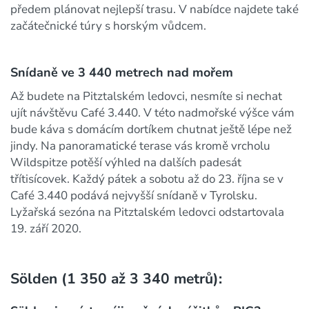
předem plánovat nejlepší trasu. V nabídce najdete také
začátečnické túry s horským vůdcem.
Snídaně ve 3 440 metrech nad mořem
Až budete na Pitztalském ledovci, nesmíte si nechat
ujít návštěvu Café 3.440. V této nadmořské výšce vám
bude káva s domácím dortíkem chutnat ještě lépe než
jindy. Na panoramatické terase vás kromě vrcholu
Wildspitze potěší výhled na dalších padesát
třítisícovek. Každý pátek a sobotu až do 23. října se v
Café 3.440 podává nejvyšší snídaně v Tyrolsku.
Lyžařská sezóna na Pitztalském ledovci odstartovala
19. září 2020.
Sölden (1 350 až 3 340 metrů):