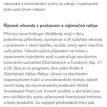
rakouské a mezinárodní scény se utkají v napínavém
klání pod širým nebem.
Říjnové víkendy s prašanem a výjimečná rallye
Příznivci piva Erdinger Weißbräu mají v říjnu
jedinečnou příležitost, vychutnat si tři lyžařské víkendy
s prašanem v rámci balíčku služeb, který splní všechna
vaše přání. Víkend začíná příjezdem na místo v
soukromém hybridním autě a pokračuje nerušeným
lyžováním uprostřed Zillertalských a Tuxských Alp. 17.
a 18. října je na programu dne velké finále 4.
Zillertalské Välley Rälley. Účastí na otevřeném
slopestylovém klání si snowboardisté mohou zajistit
cenné body do mezinárodního bodování World
Snowboard Point List. Kromě soutěže v den klání jsou
pro návštěvníky parku připravené freestylové tréninky
a testy produktů. Za nejlepší předvedené triky pak