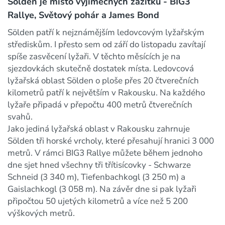
Sölden je místo výjimečných zážitků - BIG3
Rallye, Světový pohár a James Bond
Sölden patří k nejznámějším ledovcovým lyžařským
střediskům. I přesto sem od září do listopadu zavítají
spíše zasvěcení lyžaři. V těchto měsících je na
sjezdovkách skutečně dostatek místa. Ledovcová
lyžařská oblast Sölden o ploše přes 20 čtverečních
kilometrů patří k největším v Rakousku. Na každého
lyžaře připadá v přepočtu 400 metrů čtverečních
svahů.
Jako jediná lyžařská oblast v Rakousku zahrnuje
Sölden tři horské vrcholy, které přesahují hranici 3 000
metrů. V rámci BIG3 Rallye můžete během jednoho
dne sjet hned všechny tři třítisícovky - Schwarze
Schneid (3 340 m), Tiefenbachkogl (3 250 m) a
Gaislachkogl (3 058 m). Na závěr dne si pak lyžaři
připočtou 50 ujetých kilometrů a více než 5 200
výškových metrů.