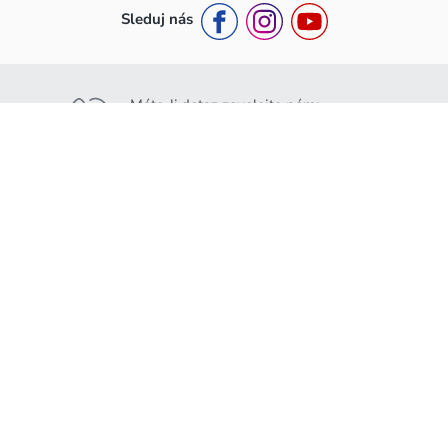
Sleduj nás
Máte-li dotaz zavolejte nám:
+420 776 453 111
Nebo nám napište:
info@rakousko.cz
Rakousko.cz
Pro ubytovatele
O nás
Jak se stát partnerem ?
Kontakty
Partnerská smlouva a podmínky
GDPR
Přihlášení do partnerské zóny
Obchodní podmínky
Podmínky pojištění