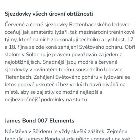
Sjezdovky všech úrovní obtížnosti
Červené a černé sjezdovky Rettenbachského ledovce
oceňují jak amatérští lyžaři, tak mezinárodní tréninkové
týmy, které na nich zdokonalují techniku a rychlost. 17.
a 18. října se zde koná zahájení Světového poháru. Obří
slalom v Söldenu je právem považován za jeden z
nejobtížnějších. Snadnější jsou modré a červené
sjezdovky v rovinatém terénu sousedního ledovce
Tiefenbach. Zahájení Světového poháru v lyžování se
letos poprvé uskuteční bez velkých davů diváků na
místě, aby se zajistily co možná nejlepší a
nejbezpečnější podmínky na startu.
James Bond 007 Elements
Návštěva v Söldenu je vždy skvělý zážitek. Zejména
fanoušci Jamese Bonda si zde přijdou opravdu na své.