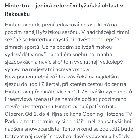
Hintertux - jediná celoroční lyžařská oblast v
Rakousku
Hintertux bude první ledovcová oblast, která na
podzim zahájí lyžařskou sezónu. V nadcházející zimní
sezóně se Hintertux chystá předvést to nejlepší ze
zimních sportů. Už na podzim se lyžaři mohou
vydovádět v nově napadlém sněhu na mnoha
sjezdovkách a navíc si přitom vychutnají velkolepý
výhled na majestátní horské vrcholy.
Nezapomenutelný zážitek vás čeká na nejdelším
sjezdu do údolí Zillertal, při kterém cestou do centra
Hintertuxu překonáte více než 1 750 výškových metrů.
Freestylová scéna už se nemůže dočkat podzimního
otevření Betterparku Hintertux na úpatí vrcholu
Olperer. Od 1. do 4. října se koná Opening Hotzone TV
Parku a tento termín by si do diáře měli zapsat všichni
nadšení snowboardisté. Tento víkend se zde totiž bude
testovat nejnovější snowboardové vybavení a hvězdy