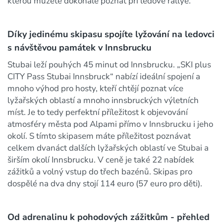
kterou můžete dokonale poznat při ledové rallye.
Díky jedinému skipasu spojíte lyžování na ledovci
s návštěvou památek v Innsbrucku
Stubai leží pouhých 45 minut od Innsbrucku. „SKI plus
CITY Pass Stubai Innsbruck“ nabízí ideální spojení a
mnoho výhod pro hosty, kteří chtějí poznat více
lyžařských oblastí a mnoho innsbruckých výletních
míst. Je to tedy perfektní příležitost k objevování
atmosféry města pod Alpami přímo v Innsbrucku i jeho
okolí. S tímto skipasem máte příležitost poznávat
celkem dvanáct dalších lyžařských oblastí ve Stubai a
širším okolí Innsbrucku. V ceně je také 22 nabídek
zážitků a volný vstup do třech bazénů. Skipas pro
dospělé na dva dny stojí 114 euro (57 euro pro děti).
Od adrenalinu k pohodových zážitkům - přehled