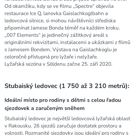
Od okamžiku, kdy se ve filmu „Spectre“ objevila
restaurace Ice Q, lanovka Gaislachkoglbahn a
ledovcová silnice, si mohou návštěvníci střediska
připomínat Jamese Bonda téměř na každém kroku.
„007 Elements“ je jedinečný zážitkový areál s
originálními rekvizitami, instalacemi a ukázkami z filmů
s Jamesem Bondem. Výstava na Gaislachkoglu je
celoročně přístupná pro lyžaře i nelyžaře.
Lyžařská sezóna v Söldenu začne 25. září 2020.
Stubaiský ledovec (1 750 až 3 210 metrů):
Ideální místo pro rodiny s dětmi s celou řadou
sjezdovek a zaručeným sněhem
Stubaiský ledovec je největší ledovcová lyžařská oblast
v Rakousku. 26 sjezdů zaručuje dostatek prostoru a
volnosti. Rozmanité sjezdovky jsou ideální pro rodiny s