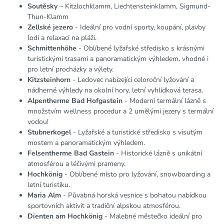
Soutěsky
– Kitzlochklamm, Liechtensteinklamm, Sigmund-
Thun-Klamm
Zellské jezero
- Ideální pro vodní sporty, koupání, plavby
lodí a relaxaci na pláži.
Schmittenhöhe
- Oblíbené lyžařské středisko s krásnými
turistickými trasami a panoramatickým výhledem, vhodné i
pro letní procházky a výlety.
Kitzsteinhorn
- Ledovec nabízející celoroční lyžování a
nádherné výhledy na okolní hory, letní vyhlídková terasa.
Alpentherme Bad Hofgastein
- Moderní termální lázně s
množstvím wellness procedur a 2 umělými jezery s termální
vodou!
Stubnerkogel
- Lyžařské a turistické středisko s visutým
mostem a panoramatickým výhledem.
Felsentherme Bad Gastein
- Historické lázně s unikátní
atmosférou a léčivými prameny.
Hochkönig
- Oblíbené místo pro lyžování, snowboarding a
letní turistiku.
Maria Alm
- Půvabná horská vesnice s bohatou nabídkou
sportovních aktivit a tradiční alpskou atmosférou.
Dienten am Hochkönig
- Malebné městečko ideální pro