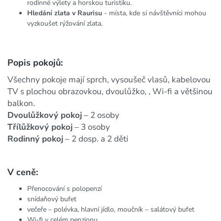
rodinné výlety a horskou turistiku.
Hledání zlata v Raurisu
- místa, kde si návštěvníci mohou
vyzkoušet rýžování zlata.
Popis pokojů:
Všechny pokoje mají sprch, vysoušeč vlasů, kabelovou
TV s plochou obrazovkou, dvoulůžko, , Wi-fi a většinou
balkon.
Dvoulůžkový pokoj
– 2 osoby
Třílůžkový pokoj
– 3 osoby
Rodinný pokoj
– 2 dosp. a 2 děti
V ceně:
Přenocování s polopenzí
snídaňový bufet
večeře – polévka, hlavní jídlo, moučník – salátový bufet
Wi-fi v celém penzionu