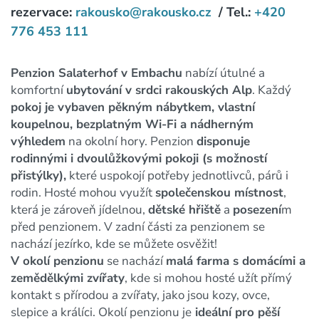
rezervace:
rakousko@rakousko.cz
/ Tel.:
+420
776 453 111
Penzion Salaterhof v Embachu
nabízí útulné a
komfortní
ubytování v srdci rakouských Alp
. Každý
pokoj je vybaven pěkným nábytkem, vlastní
koupelnou, bezplatným Wi-Fi a nádherným
výhledem
na okolní hory. Penzion
disponuje
rodinnými i dvoulůžkovými pokoji (s možností
přistýlky),
které uspokojí potřeby jednotlivců, párů i
rodin. Hosté mohou využít
společenskou místnost
,
která je zároveň jídelnou,
dětské hřiště
a
posezení
m
před penzionem. V zadní části za penzionem se
nachází jezírko, kde se můžete osvěžit!
V okolí penzionu
se nachází
malá farma s domácími a
zemědělkými zvířaty
, kde si mohou hosté užít přímý
kontakt s přírodou a zvířaty, jako jsou kozy, ovce,
slepice a králíci. Okolí penzionu je
ideální pro pěší