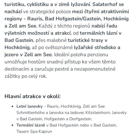
turistiku, cyklistiku a v zimě lyžování
.
Salaterhof se
nachází
ve strategické poloze
mezi čtyřmi atraktivními
regiony - Rauris, Bad Hofgastein/Gastein, Hochkönig
a Zell am See
. Každý z těchto regionů
nabízí řadu
výletních možností a atrakcí
, od
termálních lázní v
Bad Gastein
, přes malebné
turistické trasy v
Hochkönig
, až po světoznámé
lyžařské středisko a
jezero v Zell am See
. Ideální poloha penzionu
umožňuje hostům snadný přístup ke všem těmto
destinacím a zaručuje pestré a nezapomenutelné
zážitky po celý rok.
Hlavní atrakce v okolí:
Letní lanovky
– Rauris, Hochkönig, Zell am See
Schmittenhöhe a lanovka na ledovec Kitzsteinhorn, lanovky
v Bad Gastein, Hofgastein a Dorfgastein.
Termální lázně
v Bad Hofgastein nebo v Bad Gastein,
Tauern Spa Kaprun