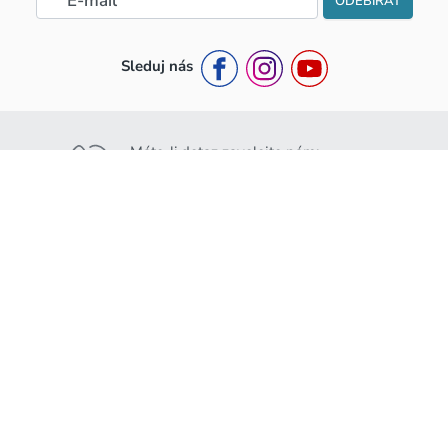
ODEBÍRAT
Sleduj nás
Máte-li dotaz zavolejte nám:
+420 776 453 111
Nebo nám napište:
info@rakousko.cz
Rakousko.cz
Pro ubytovatele
O nás
Jak se stát partnerem ?
Kontakty
Partnerská smlouva a podmínky
GDPR
Přihlášení do partnerské zóny