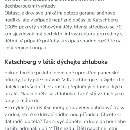
dechberoucími výhledy.
Oblast je díky své unikátní poloze garancí sněhové
nadílky, ale v případě nepřízně počasí je Katschberg
100% pokrytý sněhovými děly. Menší středisko se 70
km sjezdovek má perfektní infrastrukturu pro rodiny s
dětmi. V případě potřeby si skipas snadno rozšíříte na
celý region Lungau.
Katschberg v létě: dýchejte zhluboka
Pokud toužíte po letní dovolené uprostřed panenské
přírody, tady jste správně. V Katschbergu si užijete klid,
daleko od všedních starostí i přeplněných turistických
lokalit. Nadechněte se zhluboka. Tak čistý vzduch jako
tady je málokde.
Pro cyklisty má Katschberg připraveny pohodové trasy
v údolí, které se klikatí nádhernou přírodou. Chcete si
dát radši do těla? Tak si vyšlápněte na kole do hor nebo
zažijte adrenalin při MTB sjezdu. Děti nadchne letní