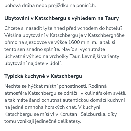
bobová dráha nebo projížďka na ponících.
Ubytování v Katschbergu s výhledem na Taury
Chcete si nasadit lyže hned před vchodem do hotelu?
Většina ubytování v Katschbergu je v Katschberghöhe
přímo na sjezdovce ve výšce 1600 m n. m., a tak si
tento sen snadno splníte. Navíc si vychutnáte
úchvatné výhled na vrcholky Taur. Levnější varianty
ubytování najdete v údolí.
Typická kuchyně v Katschbergu
Nechte se hýčkat místní pohostiností. Rodinná
atmosféra Katschbergu se odráží i v kulinářském světě,
a tak máte šanci ochutnat autentickou domácí kuchyni
na jedné z mnoha horských chat. V kuchyni
Katschbergu se mísí vliv Korutan i Salcburska, díky
tomu vznikají jedinečné delikatesy.