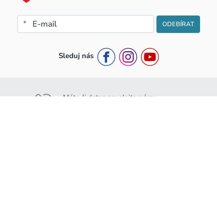
*
ODEBÍRAT
Sleduj nás
Máte-li dotaz zavolejte nám:
+420 776 453 111
Nebo nám napište:
info@rakousko.cz
Rakousko.cz
Pro ubytovatele
O nás
Jak se stát partnerem ?
Kontakty
Partnerská smlouva a podmínky