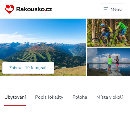
Menu
Zobrazit 19 fotografií
Ubytování
Popis lokality
Poloha
Místa v okolí