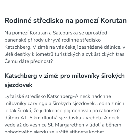
Rodinné středisko na pomezí Korutan
Na pomezí Korutan a Salcburska se uprostřed
panenské přírody ukrývá rodinné středisko
Katschberg. V zimě na vás čekají zasněžené dálnice, v
létě desítky kilometrů turistických a cyklistických tras.
Čemu dáte přednost?
Katschberg v zimě: pro milovníky širokých
sjezdovek
Lyžařské středisko Katschberg-Aineck nadchne
milovníky carvingu a širokých sjezdovek. Jedna z nich
je tak široká, že ji dokonce pojmenovali po rakouské
dálnici A1. 6 km dlouhá sjezdovka z vrcholu Aineck
vede až do vesnice St. Margarethen v údolí a během
pohodového sjezdu se určitě stihnete kochat i